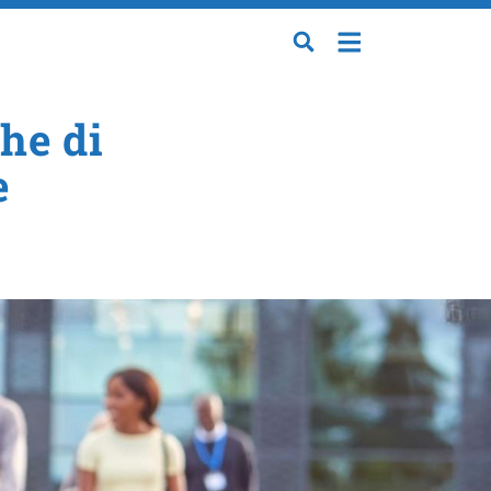
che di
e