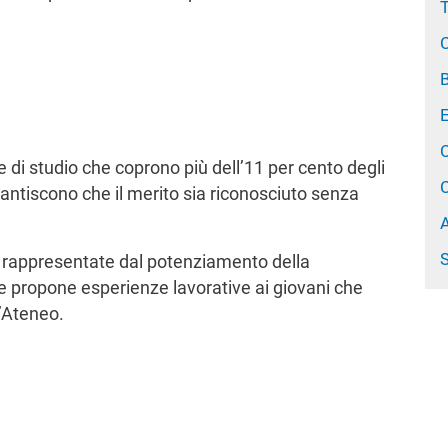
C
B
C
e di studio che coprono più dell’11 per cento degli
C
garantiscono che il merito sia riconosciuto senza
A
S
no rappresentate dal potenziamento della
che propone esperienze lavorative ai giovani che
l’Ateneo.