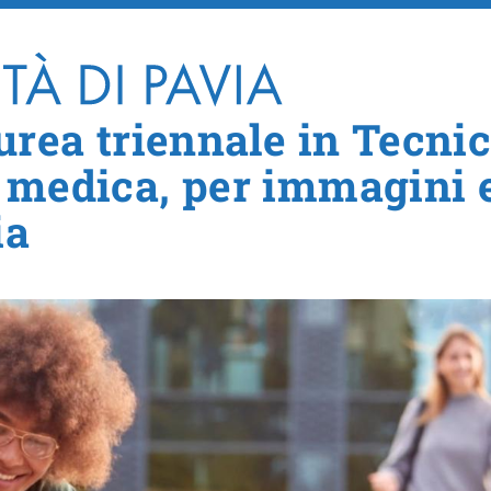
Salta al contenuto principale
urea triennale in Tecni
 medica, per immagini 
ia