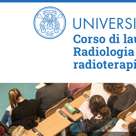
Corso di la
Radiologia
radioterap