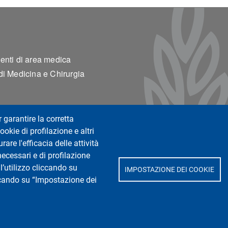
ter 2
enti di area medica
di Medicina e Chirurgia
r garantire la corretta
ookie di profilazione e altri
are l'efficacia delle attività
necessari e di profilazione
l’utilizzo cliccando su
IMPOSTAZIONE DEI COOKIE
iccando su “Impostazione dei
 diagnostiche e pediatriche
atteo