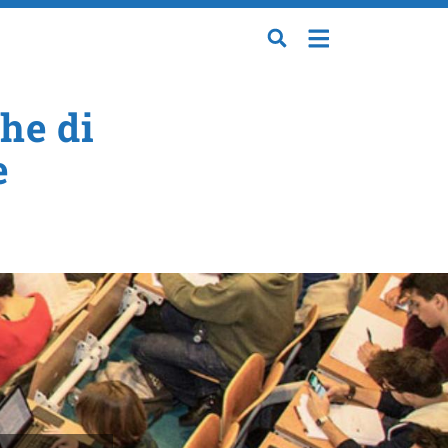
che di
e