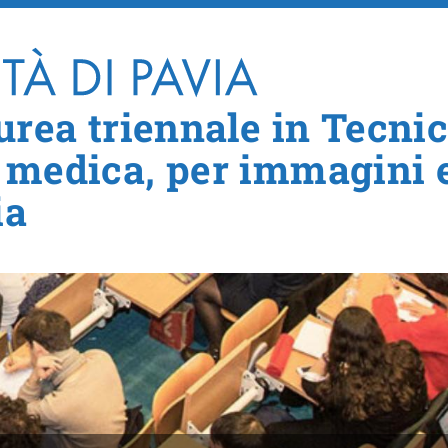
Salta al contenuto principale
urea triennale in Tecni
 medica, per immagini 
ia