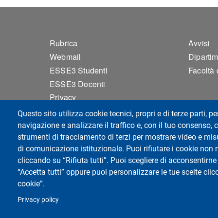
Footer 1
Foo
Rubrica
Avvisi
Webmail
Dipartim
ESSE3 Studenti
Facoltà 
ESSE3 Docenti
Privacy
Accessibilità
Questo sito utilizza cookie tecnici, propri e di terze parti, pe
Mappa del sito
navigazione e analizzare il traffico e, con il tuo consenso, c
Cookie settings
strumenti di tracciamento di terzi per mostrare video e misur
di comunicazione istituzionale. Puoi rifiutare i cookie non 
cliccando su “Rifiuta tutti”. Puoi scegliere di acconsentirne 
“Accetta tutti” oppure puoi personalizzare le tue scelte cl
Dipartimento di Scienze clinico-chirurgiche,
cookie”.
Università degli Studi di Pavia
Campus della Salute, presso Policlinico San M
Privacy policy
Viale Golgi 19, 27100 Pavia - Italy